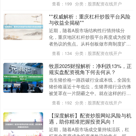
在政策与资金双轮驱动下持续活跃，杠杆
查看：
199
分类：
股票配资在线开户
资金....
**权威解析：重庆杠杆炒股平台风险
与收益全揭秘**
近期，随着A股市场结构性行情持续分
化，重庆地区杠杆炒股平台再度成为投资
者热议的焦点。从科创板做市商制度扩容
到北交所个股单日涨幅超300%，市场活跃
查看：
134
分类：
股票配资在线开户
度显著提升的背....
牧原2025财报解析：净利跌13%，正
规实盘配资视角下何去何从？
当生猪价格一路跌破行业成本线，全国生
猪价格逼近十年低位，生猪养殖行业仿佛
被笼罩在一片阴霾之中。就在这样的行业
背景下线上炒股配资开户，3月27日晚，
查看：
192
分类：
股票配资在线开户
生猪养殖龙头牧....
【深度解析】配资炒股网站风险与机
遇，助你精准把握投资风向！
近期，随着A股市场成交量持续活跃，杠
杆资金再度成为投资者热议的焦点。据