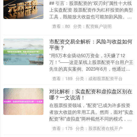
## 引言：股票配资的“双刃剑”属性十大线
上实盘配资 股票配资作为杠杆投资的典型
工具，既能放大收益也可能加剧风险。根
据2023年第三季度行业报告显示，国内合
查看：
80
分类：
配资账户说明
规股....
市配资交易全解析：风险与收益如何
平衡？
"用5万本金撬动50万资金，3天赚了12
万！"——这是某线上股票配资平台用户王
先生的真实案例。2023年6月，他通过某
实盘配资平台参与短线炒股配资正规实盘
查看：
189
分类：
成都股票配资平台
配资，....
对比解析：实盘配资和虚拟盘区别在
哪？一文说清！
在股票投资领域，"配资"已成为许多投资
者放大收益的常用工具。然而，面对"实盘
配资"和"虚拟盘"两种截然不同的模式，不
少新手甚至老手都容易混淆。本文将通过
查看：
175
分类：
股票配资在线开户
独家案例....