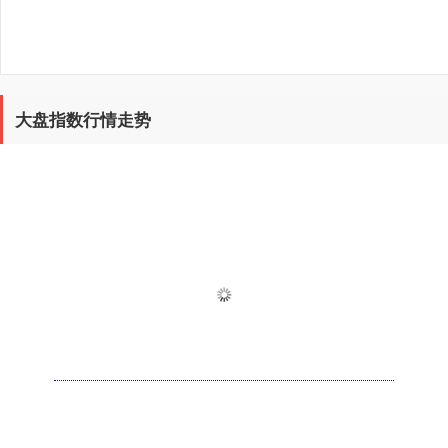
大盘指数行情走势