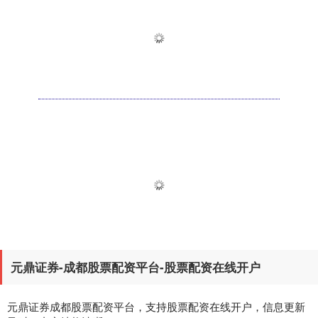
元鼎证券-成都股票配资平台-股票配资在线开户
元鼎证券成都股票配资平台，支持股票配资在线开户，信息更新