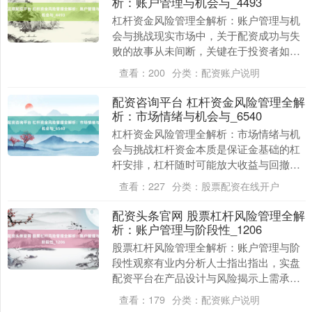
析：账户管理与机会与_4493
杠杆资金风险管理全解析：账户管理与机
会与挑战现实市场中，关于配资成功与失
败的故事从未间断，关键在于投资者如何
理解和运用杠杆。部分投资者在早期追求
查看：
200
分类：
配资账户说明
短期收益，对杠杆....
配资咨询平台 杠杆资金风险管理全解
析：市场情绪与机会与_6540
杠杆资金风险管理全解析：市场情绪与机
会与挑战杠杆资金本质是保证金基础的杠
杆安排，杠杆随时可能放大收益与回撤。
投资者应先设定可接受最大亏损，再反推
查看：
227
分类：
股票配资在线开户
合适仓位与杠杆倍....
配资头条官网 股票杠杆风险管理全解
析：账户管理与阶段性_1206
股票杠杆风险管理全解析：账户管理与阶
段性观察有业内分析人士指出指出，实盘
配资平台在产品设计与风险揭示上需承担
更多责任。以最靠谱股票配资平台为例，
查看：
179
分类：
配资账户说明
其通过多维度压力....