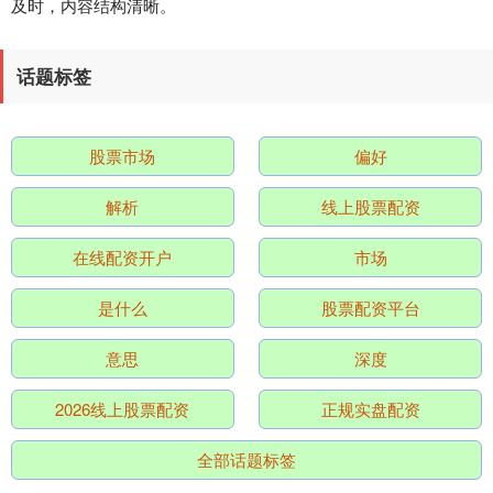
及时，内容结构清晰。
话题标签
股票市场
偏好
解析
线上股票配资
在线配资开户
市场
是什么
股票配资平台
意思
深度
2026线上股票配资
正规实盘配资
全部话题标签