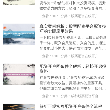
资作为一种借助杠杆扩大投资规模、提升
收益潜力的方式，吸引了众多投资者的目
光。然而，对于许多新手投资者而言，炒
查看：
107
分类：
股票配资在线开户
股配资开户流程却....
真实案例解析：股票配资平台配资技
巧的实际应用效果
--- 刚接触股票配资那会儿，我和大多数新
手一样，既兴奋又迷茫。兴奋的是，通过
配资能以小博大，快速放大收益；迷茫的
是，面对复杂的杠杆规则和瞬息万变的市
查看：
210
分类：
股票配资在线开户
场，完全不....
配资开户网条件全解析，轻松开启投
资路！
在股票投资领域，"股票配资"已成为许多
投资者放大收益、灵活操作的重要工具。
但面对纷繁复杂的配资开户平台，如何选
择合规机构、规避风险？本文将结合最新
查看：
161
分类：
成都股票配资平台
行业动态与独家....
解析正规实盘配资开户条件全流程