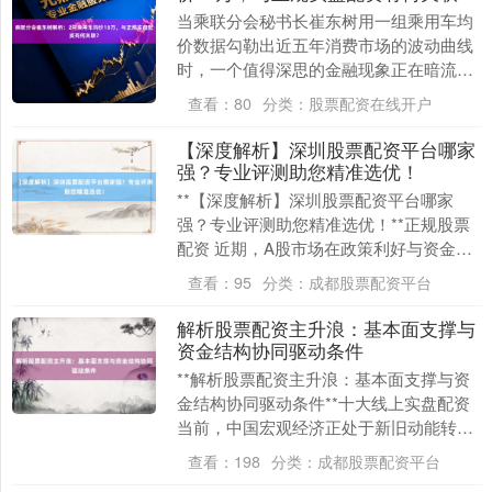
当乘联分会秘书长崔东树用一组乘用车均
价数据勾勒出近五年消费市场的波动曲线
时，一个值得深思的金融现象正在暗流涌
动：2021-2026年间，汽车价格在16.5万至
查看：
80
分类：
股票配资在线开户
1....
【深度解析】深圳股票配资平台哪家
强？专业评测助您精准选优！
**【深度解析】深圳股票配资平台哪家
强？专业评测助您精准选优！**正规股票
配资 近期，A股市场在政策利好与资金面
宽松的双重驱动下持续活跃，创业板指单
查看：
95
分类：
成都股票配资平台
日涨幅突破3....
解析股票配资主升浪：基本面支撑与
资金结构协同驱动条件
**解析股票配资主升浪：基本面支撑与资
金结构协同驱动条件**十大线上实盘配资
当前，中国宏观经济正处于新旧动能转换
的关键阶段，制造业升级与消费复苏双轮
查看：
198
分类：
成都股票配资平台
驱动，叠加....