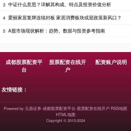
中证什么意思？详解其构成、特点及投资价值分析
3
爱丽家居复牌连续封板 家居消费板块或迎政策新风口？
4
A股市场现状解析：趋势、数据与投资参考指南
5
成都股票配资平
股票配资在线开
配资账户说明
台
户
友情链接：
元鼎证券-成都股票配资平台-股票配资在线开户
RSS地图
Powered by
HTML地图
Copyright
© 2013-2024