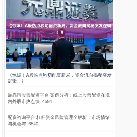
期指IC0
7730.00
-1.00
-0.01%
《惊爆！A股热点秒切配资新局，资金流向揭秘突发
逻辑！》
最靠谱股票配资平台 案例分析：线上股票配资在境
内外股市热点快_4594
配资咨询平台 杠杆资金风险管理全解析：市场情绪
与机会与_6540