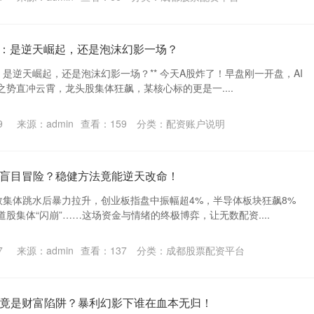
股：是逆天崛起，还是泡沫幻影一场？
股：是逆天崛起，还是泡沫幻影一场？** 今天A股炸了！早盘刚一开盘，AI
势直冲云霄，龙头股集体狂飙，某核心标的更是一....
9
来源：admin
查看：
159
分类：
配资账户说明
盲目冒险？稳健方法竟能逆天改命！
数集体跳水后暴力拉升，创业板指盘中振幅超4%，半导体板块狂飙8%
股集体“闪崩”……这场资金与情绪的终极博弈，让无数配资....
7
来源：admin
查看：
137
分类：
成都股票配资平台
竟是财富陷阱？暴利幻影下谁在血本无归！