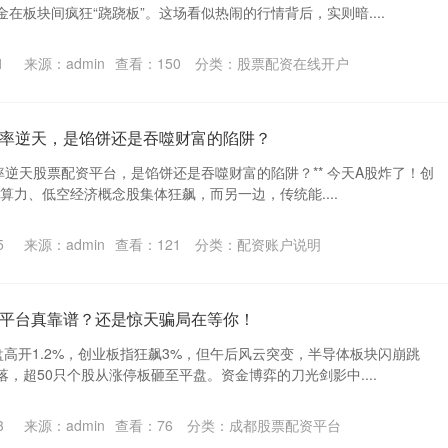
在板块间疯狂“跷跷板”。这场看似热闹的行情背后，实则暗....
1
来源：admin
查看：
150
分类：
股票配资在线开户
率逆天，是馅饼还是吞噬财富的陷阱？
率逆天股票配资平台，是馅饼还是吞噬财富的陷阱？** 今天A股炸了！创
I算力、低空经济概念股集体狂飙，而另一边，传统能....
5
来源：admin
查看：
121
分类：
配资账户说明
平台真靠谱？还是惊天骗局在等你！
高开1.2%，创业板指狂飙3%，但午后风云突变，半导体板块闪崩跳
，超50只个股从涨停板砸至平盘。资金博弈的刀光剑影中....
3
来源：admin
查看：
76
分类：
成都股票配资平台