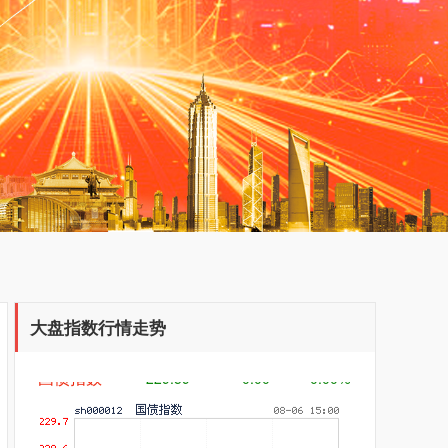
创业板指
3515.56
-19.58
-0.55%
基金指数
7229.80
-1.63
-0.02%
大盘指数行情走势