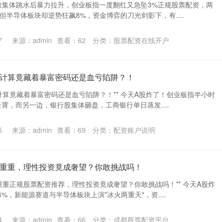
数集体跳水后暴力拉升，创业板指一度翻红又急坠3%正规股票配资，两
，但半导体板块却逆势狂飙8%，资金博弈的刀光剑影下，有....
7
来源：admin
查看：
62
分类：
股票配资在线开户
计算竟藏着暴富密码还是血亏陷阱？！
计算竟藏着暴富密码还是血亏陷阱？！** 今天A股炸了！创业板指半小时
云霄，而另一边，银行股集体砸盘，工商银行单日蒸发....
5
来源：admin
查看：
69
分类：
配资账户说明
重重，理性投资竟成奢望？你敢挑战吗！
重重正规股票配资推荐，理性投资竟成奢望？你敢挑战吗！** 今天A股炸
%，新能源赛道与半导体板块上演"冰火两重天"，资....
4
来源：admin
查看：
66
分类：
成都股票配资平台