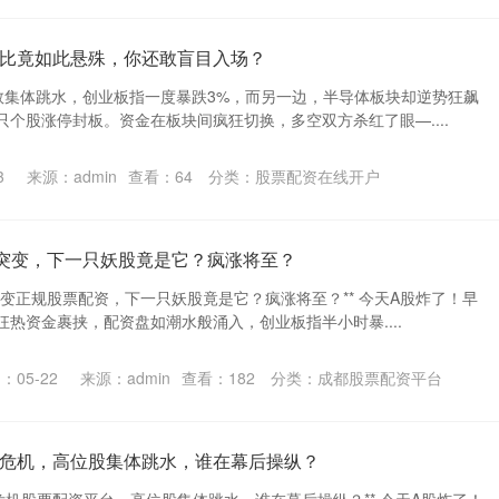
比竟如此悬殊，你还敢盲目入场？
数集体跳水，创业板指一度暴跌3%，而另一边，半导体板块却逆势狂飙
个股涨停封板。资金在板块间疯狂切换，多空双方杀红了眼—....
3
来源：admin
查看：
64
分类：
股票配资在线开户
突变，下一只妖股竟是它？疯涨将至？
突变正规股票配资，下一只妖股竟是它？疯涨将至？** 今天A股炸了！早
热资金裹挟，配资盘如潮水般涌入，创业板指半小时暴....
：05-22
来源：admin
查看：
182
分类：
成都股票配资平台
危机，高位股集体跳水，谁在幕后操纵？