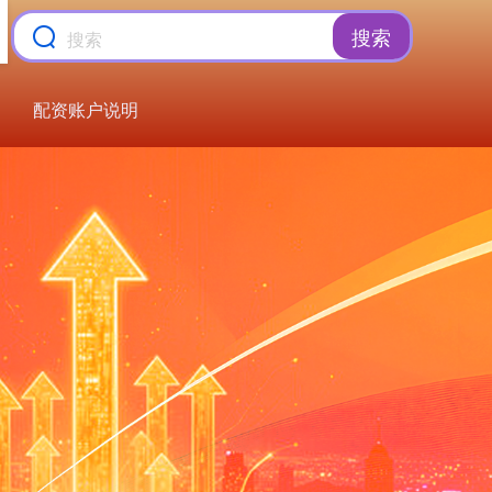
搜索
沪深300
4651.31
-6.85
-0.15%
配资账户说明
北证50
1122.88
+3.42
+0.30%