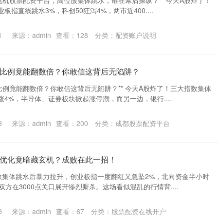
危机股票配资平台，高位股集体跳水，谁在幕后操纵？** 今天A股炸了！
指直线跳水3%，科创50狂泻4%，两市近400....
1
来源：admin
查看：
128
分类：
配资账户说明
比例竟能翻数倍？你敢信这背后无陷阱？
比例竟能翻数倍？你敢信这背后无陷阱？** 今天A股炸了！三大指数集体
4%，半导体、证券板块掀起涨停潮，而另一边，银行....
9
来源：admin
查看：
200
分类：
成都股票配资平台
优化竟暗藏玄机？成败在此一招！
数集体跳水后暴力拉升，创业板指一度翻红又急坠2%，北向资金半小时
双方在3000点关口展开惨烈厮杀。这场看似混乱的行情背....
9
来源：admin
查看：
67
分类：
股票配资在线开户