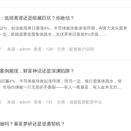
：低得离谱还是暗藏巨坑？你敢信？
2%，创业板指单日暴涨4%，半导体板块集体涨停潮，AI算力龙头股单
边，新能源赛道股集体跳水，光伏茅单日蒸发8%市值，....
7
来源：admin
查看：
126
分类：
配资账户说明
案例频现，财富神话还是深渊陷阱？
指狂飙4%，半导体板块掀起涨停潮，而另一边，银行股集体跳水，保
市场仿佛被一只无形的手撕裂——有人一夜暴富，有人血本无归....
5
来源：admin
查看：
191
分类：
成都股票配资平台
做吗？暴富梦碎还是逆袭契机？