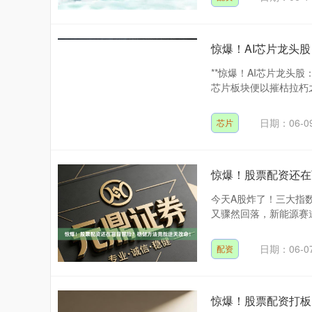
惊爆！AI芯片龙头
**惊爆！AI芯片龙头
芯片板块便以摧枯拉朽之
日期：06-0
芯片
惊爆！股票配资还在
今天A股炸了！三大指
又骤然回落，新能源赛道
日期：06-0
配资
惊爆！股票配资打板