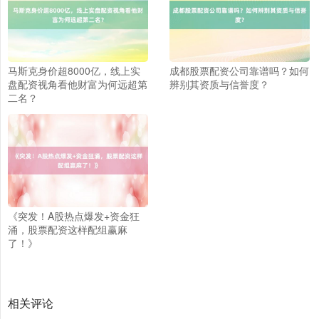
北证50
1122.88
+3.42
+0.30%
马斯克身价超8000亿，线上实
成都股票配资公司靠谱吗？如何
盘配资视角看他财富为何远超第
辨别其资质与信誉度？
二名？
创业板指
3515.56
-19.58
-0.55%
《突发！A股热点爆发+资金狂
涌，股票配资这样配组赢麻
了！》
相关评论