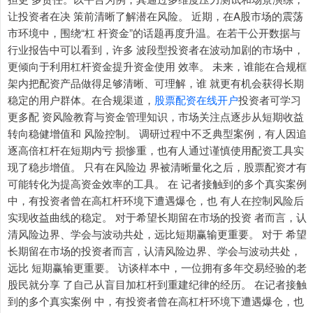
让投资者在决 策前清晰了解潜在风险。 近期，在A股市场的震荡
市环境中，围绕“杠 杆资金”的话题再度升温。在若干公开数据与
行业报告中可以看到，许多 波段型投资者在波动加剧的市场中，
更倾向于利用杠杆资金提升资金使用 效率。 未来，谁能在合规框
架内把配资产品做得足够清晰、可理解，谁 就更有机会获得长期
稳定的用户群体。在合规渠道，
股票配资在线开户
投资者可学习
更多配 资风险教育与资金管理知识，市场关注点逐步从短期收益
转向稳健增值和 风险控制。 调研过程中不乏典型案例，有人因追
逐高倍杠杆在短期内亏 损惨重，也有人通过谨慎使用配资工具实
现了稳步增值。 只有在风险边 界被清晰量化之后，股票配资才有
可能转化为提高资金效率的工具。 在 记者接触到的多个真实案例
中，有投资者曾在高杠杆环境下遭遇爆仓，也 有人在控制风险后
实现收益曲线的稳定。 对于希望长期留在市场的投资 者而言，认
上证综指
3900.35
+21.92
+0.57%
清风险边界、学会与波动共处，远比短期赢输更重要。 对于 希望
长期留在市场的投资者而言，认清风险边界、学会与波动共处，
远比 短期赢输更重要。 访谈样本中，一位拥有多年交易经验的老
股民就分享 了自己从盲目加杠杆到重建纪律的经历。 在记者接触
到的多个真实案例 中，有投资者曾在高杠杆环境下遭遇爆仓，也