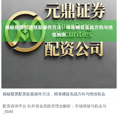
创业板指
3515.56
-19.58
-0.55%
基金指数
7229.80
-1.63
-0.02%
揭秘股票配资妖股操作方法，精准捕捉实战方向与绝佳机会
配资咨询平台 杠杆资金风险管理全解析：市场情绪与机会与
_6540