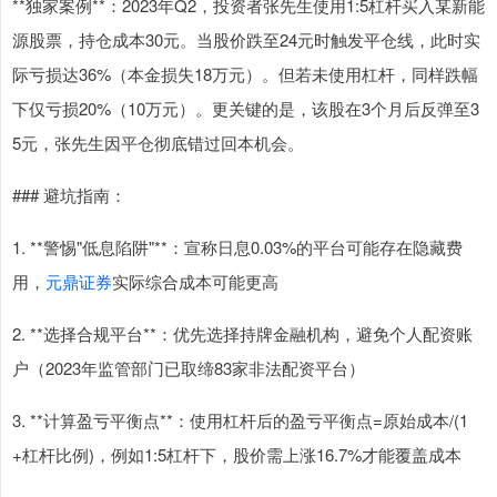
**独家案例**：2023年Q2，投资者张先生使用1:5杠杆买入某新能
源股票，持仓成本30元。当股价跌至24元时触发平仓线，此时实
际亏损达36%（本金损失18万元）。但若未使用杠杆，同样跌幅
下仅亏损20%（10万元）。更关键的是，该股在3个月后反弹至3
5元，张先生因平仓彻底错过回本机会。
### 避坑指南：
1. **警惕"低息陷阱"**：宣称日息0.03%的平台可能存在隐藏费
用，
元鼎证券
实际综合成本可能更高
2. **选择合规平台**：优先选择持牌金融机构，避免个人配资账
户（2023年监管部门已取缔83家非法配资平台）
3. **计算盈亏平衡点**：使用杠杆后的盈亏平衡点=原始成本/(1
+杠杆比例)，例如1:5杠杆下，股价需上涨16.7%才能覆盖成本