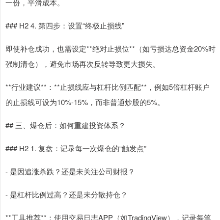
一份，平滑成本。
### H2 4. 第四步：设置“终极止损线”
即使补仓成功，也需设定**绝对止损位**（如亏损达总资金20%时
强制清仓），避免市场再次反转导致更大损失。
**行业建议**：**止损线应与杠杆比例匹配**，例如5倍杠杆账户
的止损线可设为10%-15%，而非普通炒股的5%。
## 三、爆仓后：如何重建投资体系？
### H2 1. 复盘：记录每一次爆仓的“触发点”
- 是因追涨杀跌？还是未关注公司财报？
- 是杠杆比例过高？还是未分散持仓？
**工具推荐**：使用交易日志APP（如TradingView），记录每笔