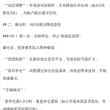
- **动态调整**：市场波动加剧时，主动降低杠杆比例（如从5倍
降至3倍），为账户留出缓冲空间。
## 二、爆仓时：4步自救法降低损失
### H2 1. 第一步：冷静评估，停止“病急乱投医”
爆仓后，投资者常陷入两种极端：
- **恐慌割肉**：在股价低位盲目平仓，导致实际亏损扩大；
- **盲目补仓**：试图通过加仓拉低成本，但若趋势未反转，可能
加速爆仓。
**正确做法**：
- 暂停交易1-2小时，复盘持仓逻辑（如公司基本面是否恶化、市
场情绪是否短期过热）；