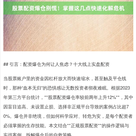
## 引言：配资爆仓为何让人焦虑？十大线上实盘配资
当股票账户里的资金因杠杆放大而快速缩水，甚至触及平仓线
时，那种“血本无归”的恐惧感让无数投资者彻夜难眠。根据2023
年第三方平台统计，**股票配资爆仓率较前两年上升12%**，其中
因盲目追高、未设置止损、选择非正规平台导致的案例占比超7
0%。爆仓并非绝境，但如何科学应对、转危为安，是每个配资者
必须掌握的生存技能。本文结合**正规股票配资**的操作逻辑与
实战案例，拆解爆仓后的自救策略。