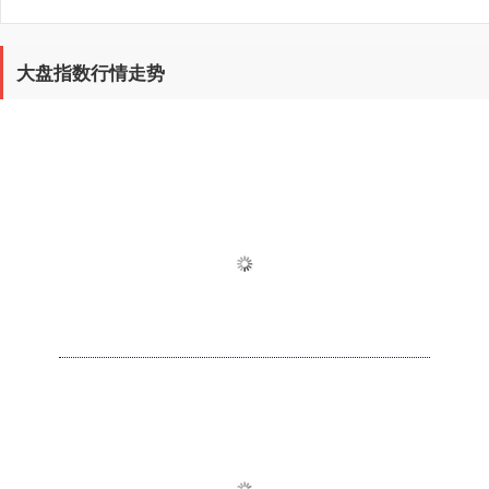
大盘指数行情走势