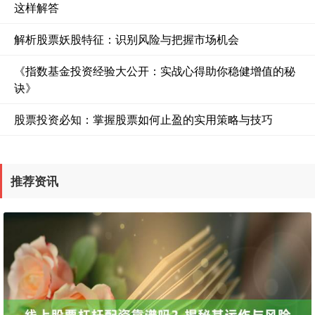
这样解答
解析股票妖股特征：识别风险与把握市场机会
《指数基金投资经验大公开：实战心得助你稳健增值的秘
诀》
股票投资必知：掌握股票如何止盈的实用策略与技巧
推荐资讯