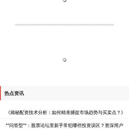
热点资讯
《揭秘配资技术分析：如何精准捕捉市场趋势与买卖点？》
**问答型**：股票论坛里新手常犯哪些投资误区？资深用户