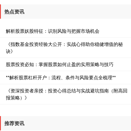
热点资讯
解析股票妖股特征：识别风险与把握市场机会
《指数基金投资经验大公开：实战心得助你稳健增值的秘
诀》
深证成指
14311.01
+200.89
+1.42%
股票投资必知：掌握股票如何止盈的实用策略与技巧
**解析股票杠杆开户：流程、条件与风险要点全梳理**
《资深投资者亲授：投资心得总结与实战避坑指南（附高回
报策略）》
沪深300
4694.44
+43.13
+0.93%
推荐资讯