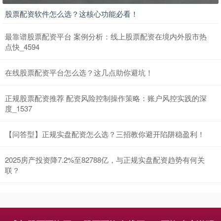
股票配资软件怎么选？这核心功能必看！
最靠谱股票配资平台 案例分析：线上股票配资在境内外股市热
点快_4594
基金指数
7242.10
+12.30
+0.17%
在线股票配资平台怎么选？这几点助你避坑！
正规股票配资推荐 配资风险控制操作策略：账户风控实践的深
度_1537
【问答型】正规实盘配资怎么选？三招教你避开陷阱稳盈利！
2025房产投资降7.2%至82788亿，与正规实盘配资趋势有何关
国债指数
229.69
+0.10
+0.04%
联？