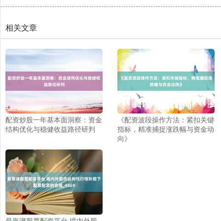
相关文章
沪深300
4694.44
+43.13
+0.93%
配资炒股一年基本面洞察：资金
《配资波段操作方法：紧扣关键
结构优化与稳健收益路径研判
指标，精准捕捉涨跌幅与资金动
向》
北证50
1134.24
+11.37
+1.01%
最靠谱股票配资平台 境内外股