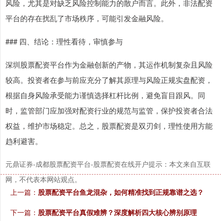
风险，尤其是对缺乏风险控制能力的散户而言。此外，非法配资
平台的存在扰乱了市场秩序，可能引发金融风险。
### 四、结论：理性看待，审慎参与
上证综指
3940.04
+39.68
+1.02%
深圳股票配资平台作为金融创新的产物，其运作机制复杂且风险
较高。投资者在参与前应充分了解其原理与风险正规实盘配资，
根据自身风险承受能力谨慎选择杠杆比例，避免盲目跟风。同
时，监管部门应加强对配资行业的规范与监管，保护投资者合法
权益，维护市场稳定。总之，股票配资是双刃剑，理性使用方能
趋利避害。
元鼎证券-成都股票配资平台-股票配资在线开户提示：本文来自互联
深证成指
14311.01
+200.89
+1.42%
网，不代表本网站观点。
上一篇：
股票配资平台鱼龙混杂，如何精准找到正规靠谱之选？
下一篇：
股票配资平台真假难辨？深度解析四大核心辨别原理